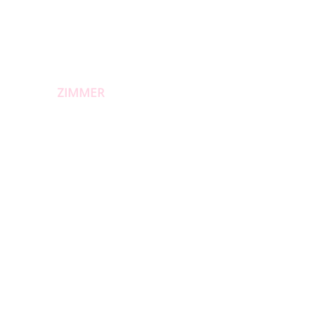
HOTEL
ZIMMER
ANKUNFT
GALERIE
KONT